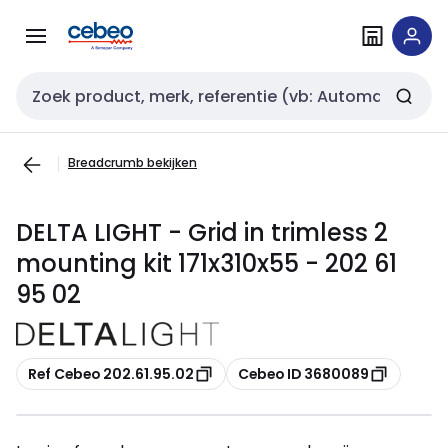
Overslaan
Overslaan
naar
naar
navigatie
inhoud
Zoekveld invoer
Breadcrumb bekijken
DELTA LIGHT - Grid in trimless 2
mounting kit 171x310x55 - 202 61
95 02
Kopiëren
Kopiëren
Ref Cebeo 202.61.95.02
Cebeo ID 3680089