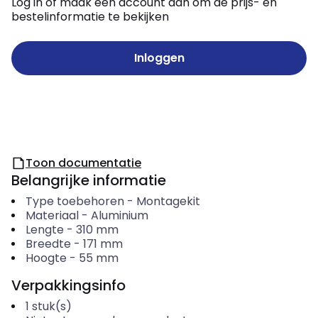
Log in of maak een account aan om de prijs- en
bestelinformatie te bekijken
Inloggen
Toon documentatie
Belangrijke informatie
Type toebehoren
-
Montagekit
Materiaal
-
Aluminium
Lengte
-
310
mm
Breedte
-
171
mm
Hoogte
-
55
mm
Verpakkingsinfo
1
stuk(s)