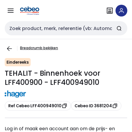
Overslaan
Overslaan
naar
naar
navigatie
inhoud
Zoekveld invoer
Breadcrumb bekijken
Eindereeks
TEHALIT - Binnenhoek voor
LFF400900 - LFF400949010
Kopiëren
Kopiëren
Ref Cebeo LFF400949010
Cebeo ID 3681204
Log in of maak een account aan om de prijs- en