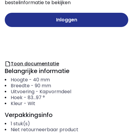
bestelinformatie te bekijken
Inloggen
Toon documentatie
Belangrijke informatie
Hoogte
-
40
mm
Breedte
-
90
mm
Uitvoering
-
Kapvormdeel
Hoek
-
83...97
°
Kleur
-
Wit
Verpakkingsinfo
1
stuk(s)
Niet retourneerbaar product