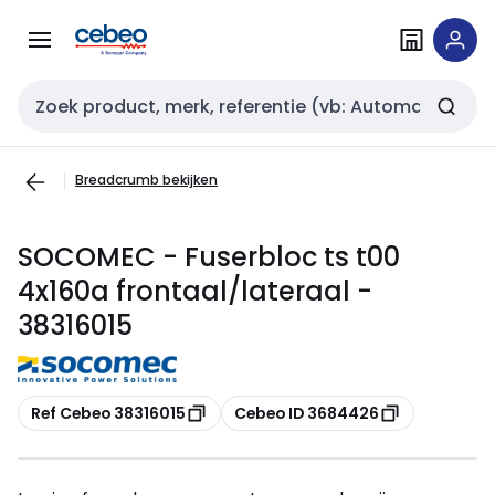
Overslaan
Overslaan
naar
naar
navigatie
inhoud
Zoekveld invoer
Breadcrumb bekijken
SOCOMEC - Fuserbloc ts t00
4x160a frontaal/lateraal -
38316015
Kopiëren
Kopiëren
Ref Cebeo 38316015
Cebeo ID 3684426