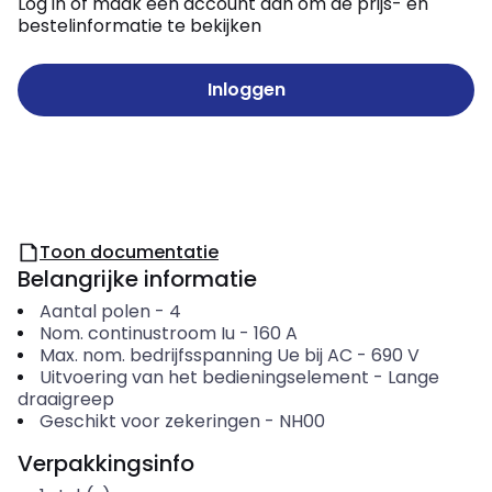
Log in of maak een account aan om de prijs- en
bestelinformatie te bekijken
Inloggen
Toon documentatie
Belangrijke informatie
Aantal polen
-
4
Nom. continustroom Iu
-
160
A
Max. nom. bedrijfsspanning Ue bij AC
-
690
V
Uitvoering van het bedieningselement
-
Lange
draaigreep
Geschikt voor zekeringen
-
NH00
Verpakkingsinfo