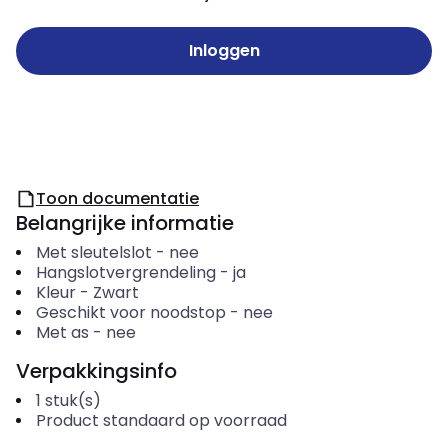
Inloggen
Toon documentatie
Belangrijke informatie
Met sleutelslot
-
nee
Hangslotvergrendeling
-
ja
Kleur
-
Zwart
Geschikt voor noodstop
-
nee
Met as
-
nee
Verpakkingsinfo
1
stuk(s)
Product standaard op voorraad