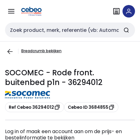
Overslaan
Overslaan
naar
naar
navigatie
inhoud
Zoekveld invoer
Breadcrumb bekijken
SOCOMEC - Rode front.
buitenbed p1n - 36294012
Kopiëren
Kopiëren
Ref Cebeo 36294012
Cebeo ID 3684855
Log in of maak een account aan om de prijs- en
bestelinformatie te bekijken