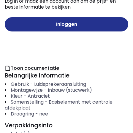
Log in of maak een account aan om de prijs- en
bestelinformatie te bekijken
Inloggen
Toon documentatie
Belangrijke informatie
Gebruik
-
Luidsprekeraansluiting
Montagewijze
-
Inbouw (stucwerk)
Kleur
-
Antraciet
Samenstelling
-
Basiselement met centrale
afdekplaat
Draagring
-
nee
Verpakkingsinfo