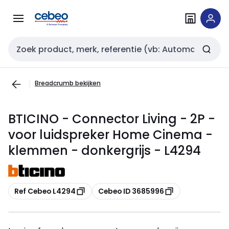
Overslaan
Overslaan
naar
naar
navigatie
inhoud
Zoekveld invoer
Breadcrumb bekijken
BTICINO - Connector Living - 2P -
voor luidspreker Home Cinema -
klemmen - donkergrijs - L4294
Kopiëren
Kopiëren
Ref Cebeo L4294
Cebeo ID 3685996