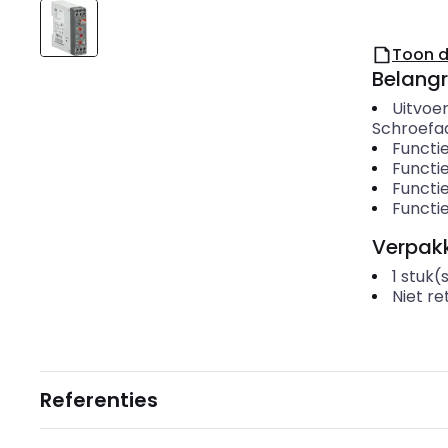
Toon 
Belangr
Uitvoer
Schroefaa
Functi
Functi
Functi
Functi
Verpakk
1
stuk(
Niet r
Referenties