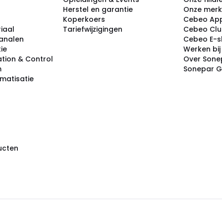
Herstel en garantie
Onze mer
Koperkoers
Cebeo Ap
iaal
Tariefwijzigingen
Cebeo Cl
analen
Cebeo E-
tie
Werken bi
tion & Control
Over Sone
m
Sonepar 
omatisatie
ducten