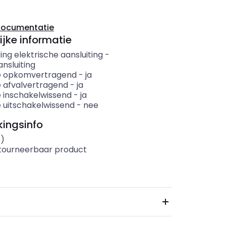
documentatie
ijke informatie
ing elektrische aansluiting
-
nsluiting
e opkomvertragend
-
ja
e afvalvertragend
-
ja
e inschakelwissend
-
ja
e uitschakelwissend
-
nee
ingsinfo
s)
etourneerbaar product