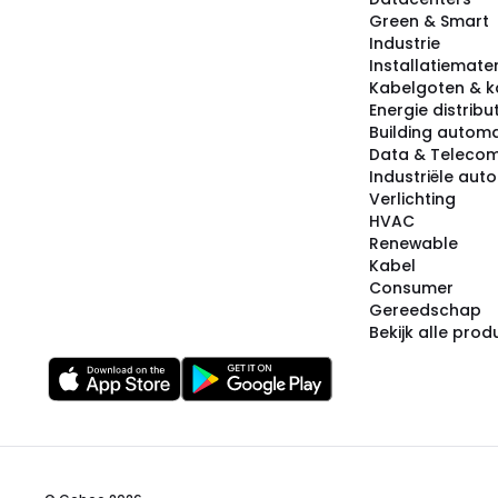
Green & Smart
Industrie
Installatiemater
Kabelgoten & k
Energie distribu
Building automa
Data & Teleco
Industriële aut
Verlichting
HVAC
Renewable
Kabel
Consumer
Gereedschap
Bekijk alle pro