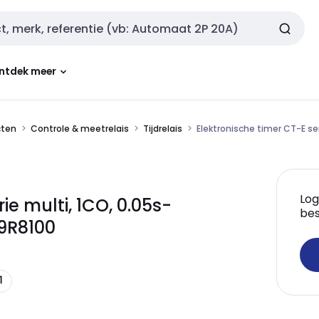
ntdek meer
cten
Controle & meetrelais
Tijdrelais
Elektronische timer CT-E s
Log
ie multi, 1CO, 0.05s-
bes
9R8100