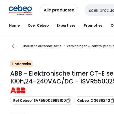
Overslaan
Overslaan
naar
naar
Alle producten
Zoekveld invoer
navigatie
inhoud
Home
Over Cebeo
Expertises
Promoties
O
Industrie automatisatie
Verbindingen & control produ
Eindereeks
ABB - Elektronische timer CT-E ser
100h,24-240VAC/DC - 1SVR55002
Kopiëren
Kopiëren
Ref Cebeo 1SVR550029R8100
Cebeo ID 3686242