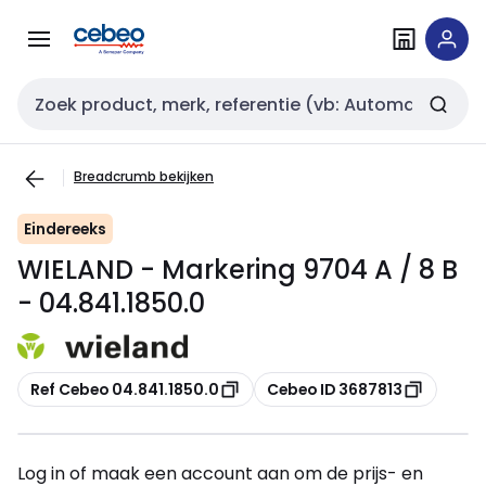
Overslaan
Overslaan
naar
naar
navigatie
inhoud
Zoekveld invoer
Breadcrumb bekijken
Eindereeks
WIELAND - Markering 9704 A / 8 B
- 04.841.1850.0
Kopiëren
Kopiëren
Ref Cebeo 04.841.1850.0
Cebeo ID 3687813
Log in of maak een account aan om de prijs- en