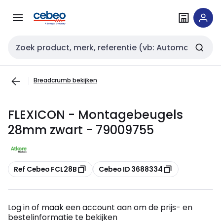
Overslaan
Overslaan
naar
naar
navigatie
inhoud
Zoekveld invoer
Breadcrumb bekijken
FLEXICON - Montagebeugels
28mm zwart - 79009755
Kopiëren
Kopiëren
Ref Cebeo FCL28B
Cebeo ID 3688334
Log in of maak een account aan om de prijs- en
bestelinformatie te bekijken