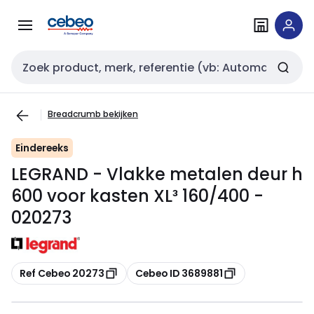
Overslaan
Overslaan
naar
naar
navigatie
inhoud
Zoekveld invoer
Breadcrumb bekijken
Eindereeks
LEGRAND - Vlakke metalen deur h
600 voor kasten XL³ 160/400 -
020273
Kopiëren
Kopiëren
Ref Cebeo 20273
Cebeo ID 3689881