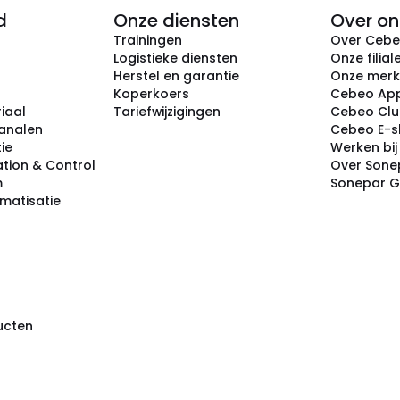
d
Onze diensten
Over on
Trainingen
Over Ceb
Logistieke diensten
Onze filial
Herstel en garantie
Onze mer
Koperkoers
Cebeo Ap
iaal
Tariefwijzigingen
Cebeo Cl
analen
Cebeo E-
tie
Werken bi
tion & Control
Over Sone
m
Sonepar 
omatisatie
ducten