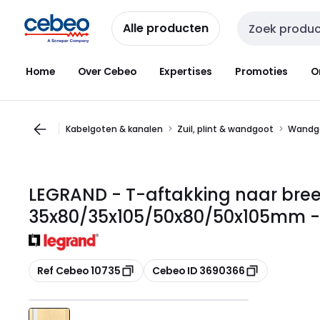
Overslaan
Overslaan
naar
naar
Alle producten
Zoekveld invoer
navigatie
inhoud
Home
Over Cebeo
Expertises
Promoties
O
Kabelgoten & kanalen
Zuil, plint & wandgoot
Wandg
LEGRAND - T-aftakking naar bre
35x80/35x105/50x80/50x105mm -
Kopiëren
Kopiëren
Ref Cebeo 10735
Cebeo ID 3690366