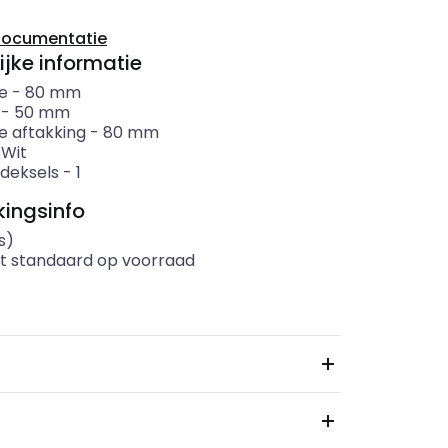
documentatie
ijke informatie
e
-
80
mm
-
50
mm
e aftakking
-
80
mm
-
Wit
 deksels
-
1
ingsinfo
s)
t standaard op voorraad