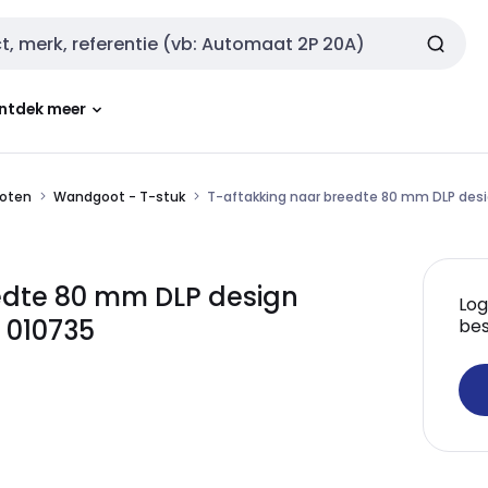
ntdek meer
oten
Wandgoot - T-stuk
T-aftakking naar breedte 80 mm DLP de
edte 80 mm DLP design
Log
 010735
bes