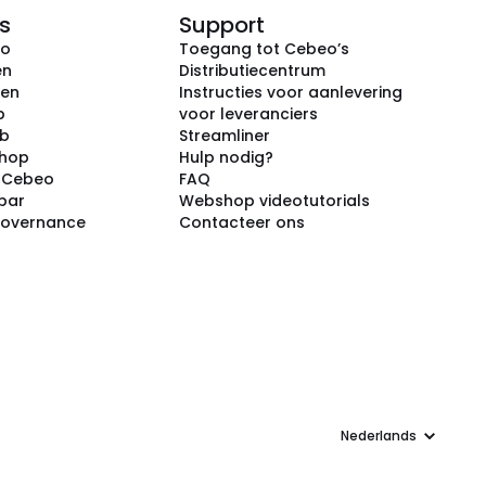
s
Support
eo
Toegang tot Cebeo’s
en
Distributiecentrum
ken
Instructies voor aanlevering
p
voor leveranciers
ub
Streamliner
shop
Hulp nodig?
j Cebeo
FAQ
par
Webshop videotutorials
Governance
Contacteer ons
Taal