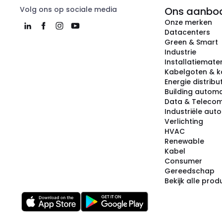
Volg ons op sociale media
Ons aanbo
Onze merken
Datacenters
Green & Smart
Industrie
Installatiemater
Kabelgoten & k
Energie distribu
Building automa
Data & Teleco
Industriële aut
Verlichting
HVAC
Renewable
Kabel
Consumer
Gereedschap
Bekijk alle pro