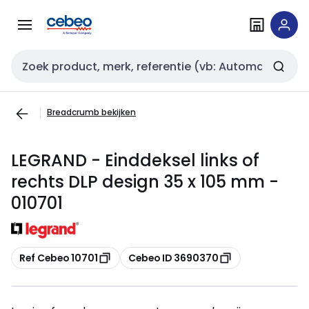
Overslaan
Overslaan
naar
naar
navigatie
inhoud
Zoekveld invoer
Breadcrumb bekijken
LEGRAND - Einddeksel links of
rechts DLP design 35 x 105 mm -
010701
Kopiëren
Kopiëren
Ref Cebeo 10701
Cebeo ID 3690370