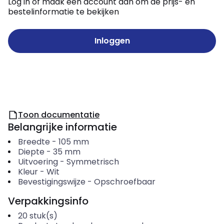
Log in of maak een account aan om de prijs- en
bestelinformatie te bekijken
Inloggen
Toon documentatie
Belangrijke informatie
Breedte
-
105
mm
Diepte
-
35
mm
Uitvoering
-
Symmetrisch
Kleur
-
Wit
Bevestigingswijze
-
Opschroefbaar
Verpakkingsinfo
20
stuk(s)