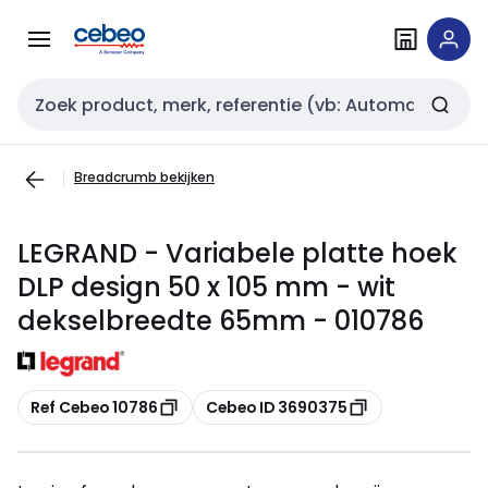
Overslaan
Overslaan
naar
naar
navigatie
inhoud
Zoekveld invoer
Breadcrumb bekijken
LEGRAND - Variabele platte hoek
DLP design 50 x 105 mm - wit
dekselbreedte 65mm - 010786
Kopiëren
Kopiëren
Ref Cebeo 10786
Cebeo ID 3690375