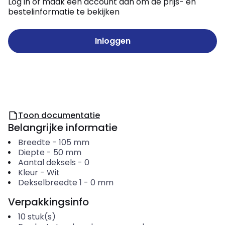
Log in of maak een account aan om de prijs- en
bestelinformatie te bekijken
Inloggen
Toon documentatie
Belangrijke informatie
Breedte
-
105
mm
Diepte
-
50
mm
Aantal deksels
-
0
Kleur
-
Wit
Dekselbreedte 1
-
0
mm
Verpakkingsinfo
10
stuk(s)