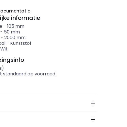
documentatie
ijke informatie
e
-
105
mm
-
50
mm
-
2000
mm
aal
-
Kunststof
-
Wit
ingsinfo
s)
t standaard op voorraad