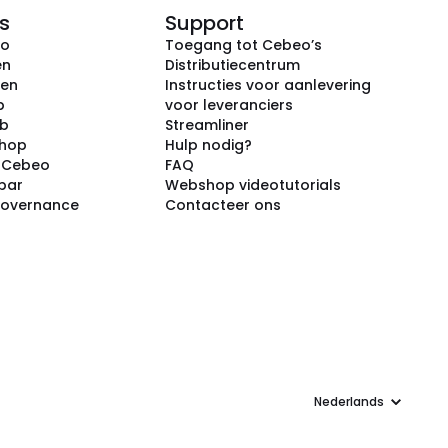
s
Support
eo
Toegang tot Cebeo’s
en
Distributiecentrum
ken
Instructies voor aanlevering
p
voor leveranciers
ub
Streamliner
shop
Hulp nodig?
j Cebeo
FAQ
par
Webshop videotutorials
Governance
Contacteer ons
Taal