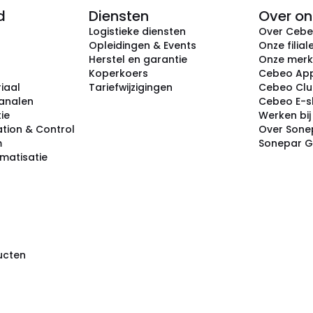
d
Diensten
Over on
Logistieke diensten
Over Ceb
Opleidingen & Events
Onze filial
Herstel en garantie
Onze mer
Koperkoers
Cebeo Ap
iaal
Tariefwijzigingen
Cebeo Cl
analen
Cebeo E-
tie
Werken bi
tion & Control
Over Sone
m
Sonepar 
omatisatie
ducten