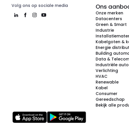
Volg ons op sociale media
Ons aanbo
Onze merken
Datacenters
Green & Smart
Industrie
Installatiemater
Kabelgoten & k
Energie distribu
Building automa
Data & Teleco
Industriële aut
Verlichting
HVAC
Renewable
Kabel
Consumer
Gereedschap
Bekijk alle pro