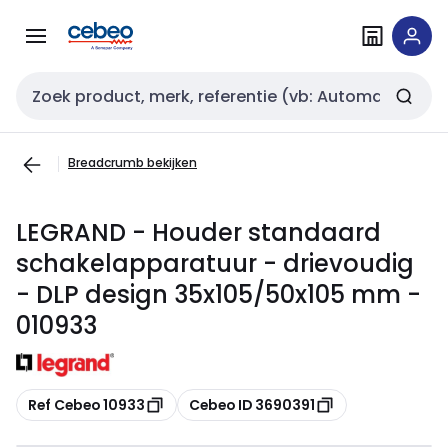
Overslaan
Overslaan
naar
naar
navigatie
inhoud
Zoekveld invoer
Breadcrumb bekijken
LEGRAND - Houder standaard
schakelapparatuur - drievoudig
- DLP design 35x105/50x105 mm -
010933
Kopiëren
Kopiëren
Ref Cebeo 10933
Cebeo ID 3690391