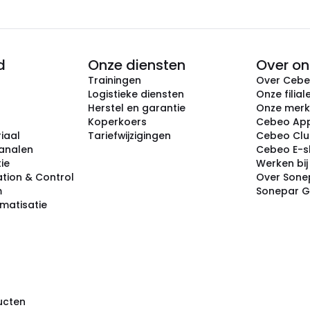
d
Onze diensten
Over on
Trainingen
Over Ceb
Logistieke diensten
Onze filial
Herstel en garantie
Onze mer
Koperkoers
Cebeo Ap
iaal
Tariefwijzigingen
Cebeo Cl
analen
Cebeo E-
tie
Werken bi
tion & Control
Over Sone
m
Sonepar 
omatisatie
ducten