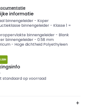
documentatie
ijke informatie
aal binnengeleider
-
Koper
uctieklasse binnengeleider
-
Klasse 1 =
eroppervlakte binnengeleider
-
Blank
er binnengeleider
-
0.58
mm
tricum
-
Hoge dichtheid Polyethyleen
ingsinfo
r
t standaard op voorraad