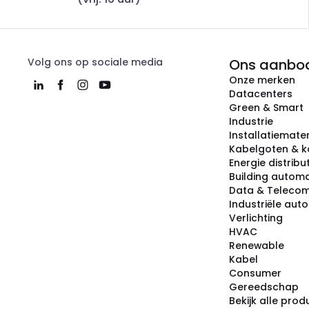
Volg ons op sociale media
Ons aanbo
Onze merken
Datacenters
Green & Smart
Industrie
Installatiemater
Kabelgoten & k
Energie distribu
Building automa
Data & Teleco
Industriële aut
Verlichting
HVAC
Renewable
Kabel
Consumer
Gereedschap
Bekijk alle pro