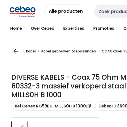
Overslaan
Overslaan
naar
naar
Alle producten
Zoekveld invoer
navigatie
inhoud
Home
Over Cebeo
Expertises
Promoties
O
Kabel
Kabel gebouwen toepassingen
COAX kabel T
DIVERSE KABELS - Coax 75 Ohm MI
60332-3 massief verkoperd staa
MILLS0H B 1000
Kopiëren
Kopiëren
Ref Cebeo RG59BU-MILLS0H B 1000
Cebeo ID 369