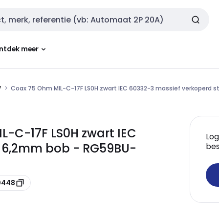
ntdek meer
V
Coax 75 Ohm MIL-C-17F LS0H zwart IEC 60332-3 massief verkoperd 
L-C-17F LS0H zwart IEC
Log
l 6,2mm bob - RG59BU-
bes
0448