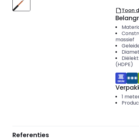
Toon 
Belangr
Materi
Constr
massief
Geleid
Diamet
Diëlek
(HDPE)
Verpakk
1
mete
Produc
Referenties