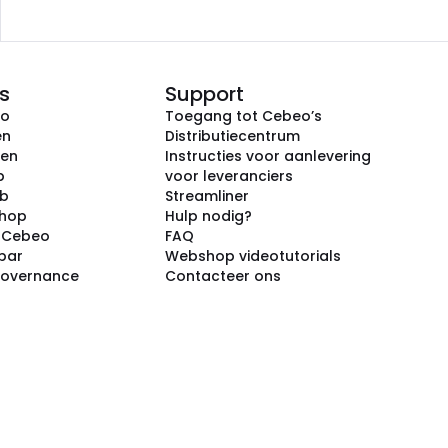
s
Support
eo
Toegang tot Cebeo’s
en
Distributiecentrum
ken
Instructies voor aanlevering
p
voor leveranciers
ub
Streamliner
shop
Hulp nodig?
j Cebeo
FAQ
par
Webshop videotutorials
Governance
Contacteer ons