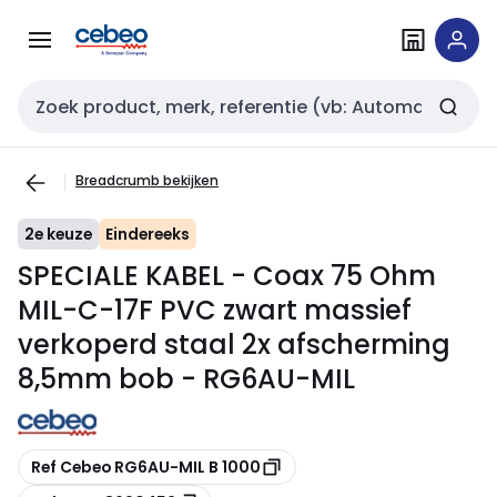
Overslaan
Overslaan
naar
naar
navigatie
inhoud
Zoekveld invoer
Breadcrumb bekijken
2e keuze
Eindereeks
SPECIALE KABEL - Coax 75 Ohm
MIL-C-17F PVC zwart massief
verkoperd staal 2x afscherming
8,5mm bob - RG6AU-MIL
Kopiëren
Ref Cebeo RG6AU-MIL B 1000
Kopiëren