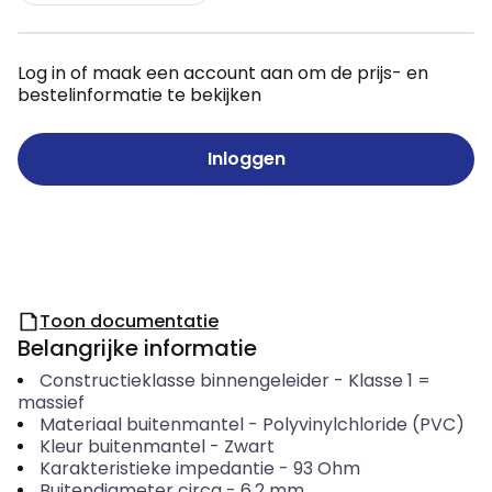
Log in of maak een account aan om de prijs- en
bestelinformatie te bekijken
Inloggen
Toon documentatie
Belangrijke informatie
Constructieklasse binnengeleider
-
Klasse 1 =
massief
Materiaal buitenmantel
-
Polyvinylchloride (PVC)
Kleur buitenmantel
-
Zwart
Karakteristieke impedantie
-
93
Ohm
Buitendiameter circa
-
6.2
mm