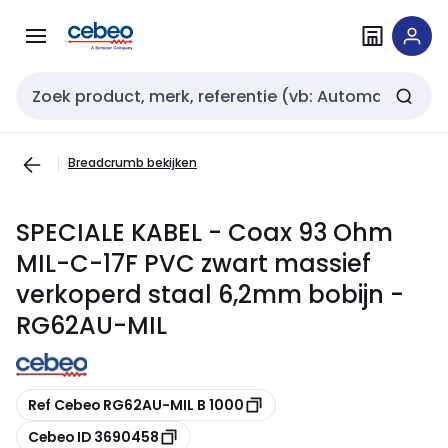
Overslaan
Overslaan
naar
naar
navigatie
inhoud
Zoekveld invoer
Breadcrumb bekijken
SPECIALE KABEL - Coax 93 Ohm
MIL-C-17F PVC zwart massief
verkoperd staal 6,2mm bobijn -
RG62AU-MIL
Kopiëren
Ref Cebeo RG62AU-MIL B 1000
Kopiëren
Cebeo ID 3690458