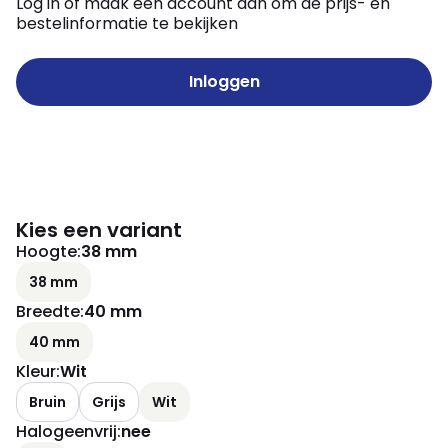
Log in of maak een account aan om de prijs- en
bestelinformatie te bekijken
Inloggen
Kies een variant
Hoogte
:
38 mm
38 mm
Breedte
:
40 mm
40 mm
Kleur
:
Wit
Bruin
Grijs
Wit
Halogeenvrij
:
nee