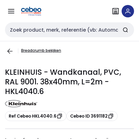
Overslaan
Overslaan
naar
naar
navigatie
inhoud
Zoekveld invoer
Breadcrumb bekijken
KLEINHUIS - Wandkanaal, PVC,
RAL 9001. 38x40mm, L=2m -
HKL4040.6
Kopiëren
Kopiëren
Ref Cebeo HKL4040.6
Cebeo ID 3691182