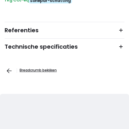
1 Kg CO₂-eq
Sonepar-schatting
Referenties
Technische specificaties
Breadcrumb bekijken