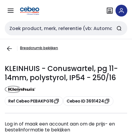
Overslaan
Overslaan
naar
naar
navigatie
inhoud
Zoekveld invoer
Breadcrumb bekijken
KLEINHUIS - Conuswartel, pg 11-
14mm, polystyrol, IP54 - 250/16
Kopiëren
Kopiëren
Ref Cebeo PEBAKPG16
Cebeo ID 3691424
Log in of maak een account aan om de prijs- en
bestelinformatie te bekijken