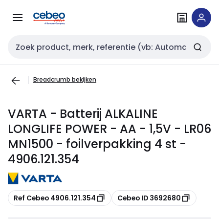
Overslaan
Overslaan
naar
naar
navigatie
inhoud
Zoekveld invoer
Breadcrumb bekijken
VARTA - Batterij ALKALINE
LONGLIFE POWER - AA - 1,5V - LR06
MN1500 - foilverpakking 4 st -
4906.121.354
Kopiëren
Kopiëren
Ref Cebeo 4906.121.354
Cebeo ID 3692680