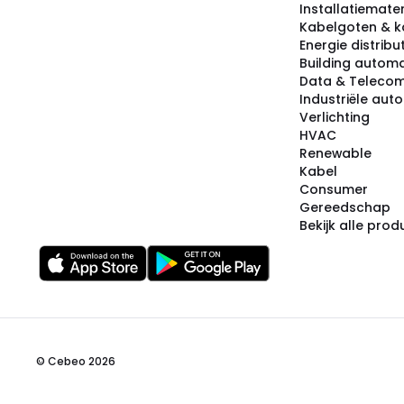
Installatiemater
Kabelgoten & k
Energie distribu
Building automa
Data & Teleco
Industriële aut
Verlichting
HVAC
Renewable
Kabel
Consumer
Gereedschap
Bekijk alle pro
© Cebeo 2026