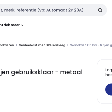
ntdek meer
ndkasten
Verdeelkast met DIN-Rail leeg
Wandkast XL³ 160 - 6 rijen
Log
ijen gebruiksklaar - metaal
bes