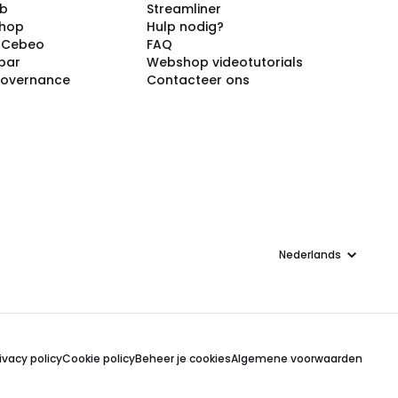
ub
Streamliner
shop
Hulp nodig?
j Cebeo
FAQ
par
Webshop videotutorials
Governance
Contacteer ons
Taal
ivacy policy
Cookie policy
Beheer je cookies
Algemene voorwaarden