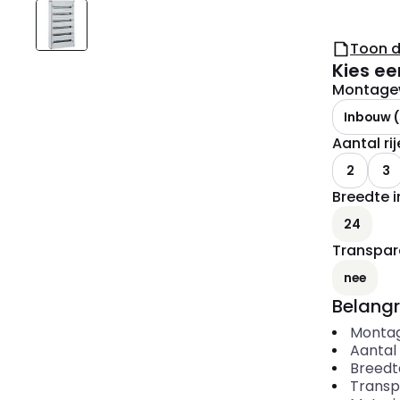
Toon 
Kies ee
Montagew
Inbouw 
Aantal ri
2
3
Breedte 
24
Transpar
nee
Belangr
Montag
Aantal 
Breedt
Transp