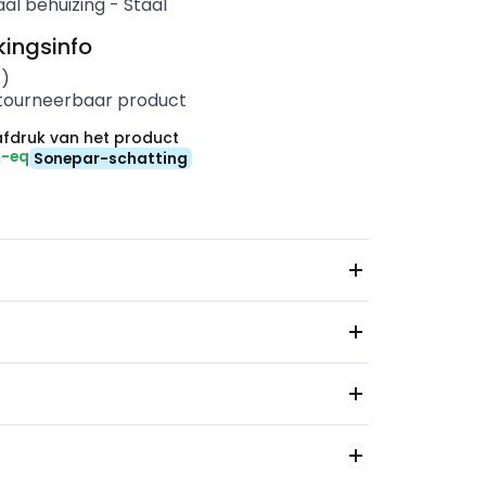
aal behuizing
-
Staal
ingsinfo
s)
etourneerbaar product
fdruk van het product
₂-eq
Sonepar-schatting