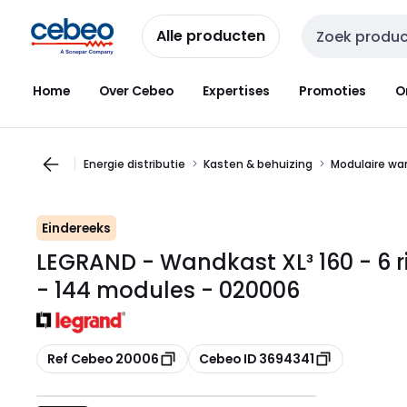
Overslaan
Overslaan
naar
naar
Alle producten
Zoekveld invoer
navigatie
inhoud
Home
Over Cebeo
Expertises
Promoties
O
Energie distributie
Kasten & behuizing
Modulaire wa
Eindereeks
LEGRAND - Wandkast XL³ 160 - 6 r
- 144 modules - 020006
Kopiëren
Kopiëren
Ref Cebeo 20006
Cebeo ID 3694341