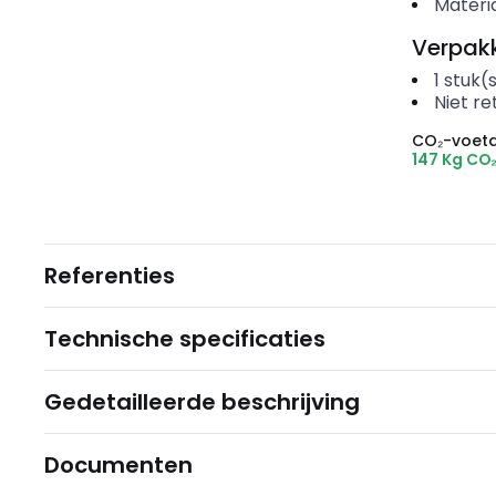
Materi
Verpakk
1
stuk(
Niet r
CO₂-voeta
147 Kg CO
Referenties
Technische specificaties
Gedetailleerde beschrijving
Documenten