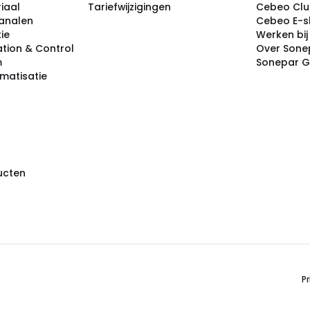
iaal
Tariefwijzigingen
Cebeo Cl
analen
Cebeo E-
tie
Werken bi
tion & Control
Over Sone
m
Sonepar 
omatisatie
ducten
Pr