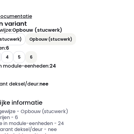
documentatie
n variant
ijze
:
Opbouw (stucwerk)
(stucwerk)
Opbouw (stucwerk)
jen
:
6
4
5
6
in module-eenheden
:
24
ant deksel/deur
:
nee
ijke informatie
ewijze
-
Opbouw (stucwerk)
rijen
-
6
e in module-eenheden
-
24
arant deksel/deur
-
nee