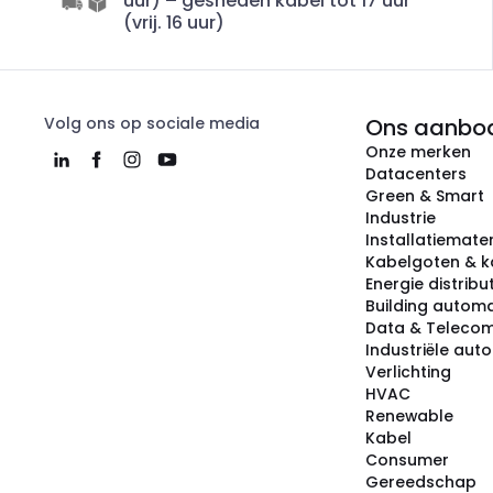
uur) – gesneden kabel tot 17 uur
(vrij. 16 uur)
Volg ons op sociale media
Ons aanbo
Onze merken
Datacenters
Green & Smart
Industrie
Installatiemater
Kabelgoten & k
Energie distribu
Building automa
Data & Teleco
Industriële aut
Verlichting
HVAC
Renewable
Kabel
Consumer
Gereedschap