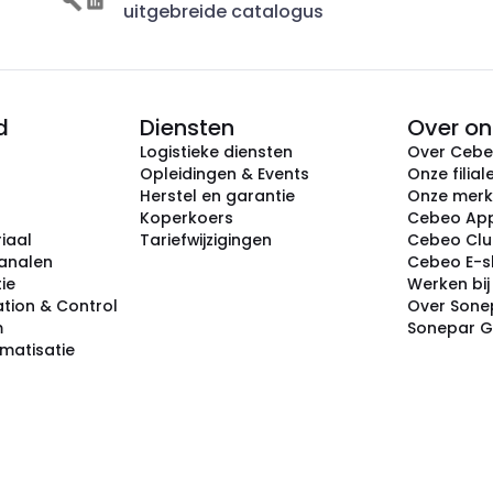
uitgebreide catalogus
d
Diensten
Over on
Logistieke diensten
Over Ceb
Opleidingen & Events
Onze filial
Herstel en garantie
Onze mer
Koperkoers
Cebeo Ap
iaal
Tariefwijzigingen
Cebeo Cl
analen
Cebeo E-
tie
Werken bi
tion & Control
Over Sone
m
Sonepar 
omatisatie