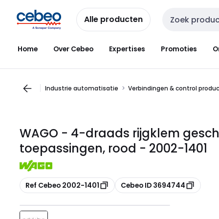
Overslaan
Overslaan
naar
naar
Alle producten
Zoekveld invoer
navigatie
inhoud
Home
Over Cebeo
Expertises
Promoties
O
Industrie automatisatie
Verbindingen & control produ
WAGO - 4-draads rijgklem geschik
toepassingen, rood - 2002-1401
Kopiëren
Kopiëren
Ref Cebeo 2002-1401
Cebeo ID 3694744