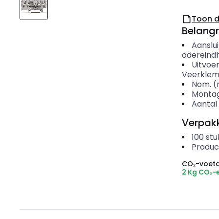
Toon 
Belangr
Aanslu
adereindh
Uitvoer
Veerklem
Nom. (
Montag
Aantal 
Verpakk
100
stu
Produc
CO₂-voeta
2 Kg CO₂-