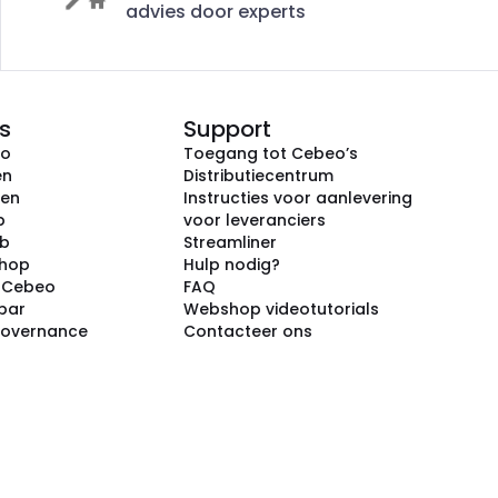
advies door experts
s
Support
eo
Toegang tot Cebeo’s
en
Distributiecentrum
ken
Instructies voor aanlevering
p
voor leveranciers
ub
Streamliner
shop
Hulp nodig?
j Cebeo
FAQ
par
Webshop videotutorials
Governance
Contacteer ons