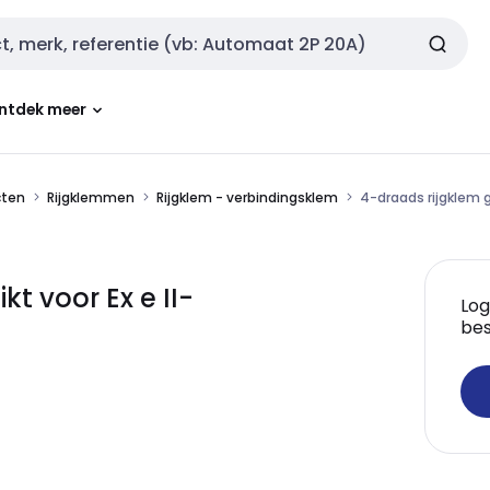
ntdek meer
cten
Rijgklemmen
Rijgklem - verbindingsklem
4-draads rijgklem g
t voor Ex e II-
Log
bes