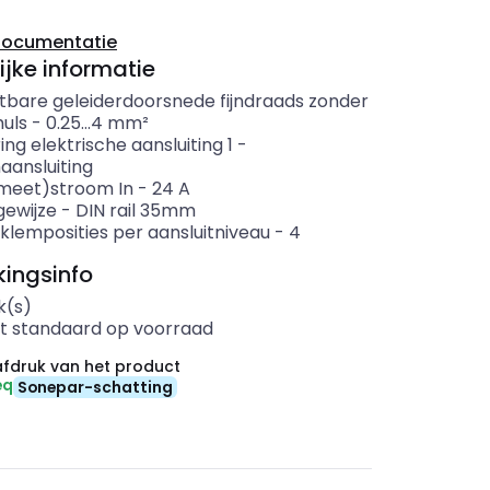
documentatie
ijke informatie
itbare geleiderdoorsnede fijndraads zonder
uls
-
0.25...4
mm²
ing elektrische aansluiting 1
-
aansluiting
meet)stroom In
-
24
A
ewijze
-
DIN rail 35mm
klemposities per aansluitniveau
-
4
ingsinfo
k(s)
t standaard op voorraad
fdruk van het product
eq
Sonepar-schatting