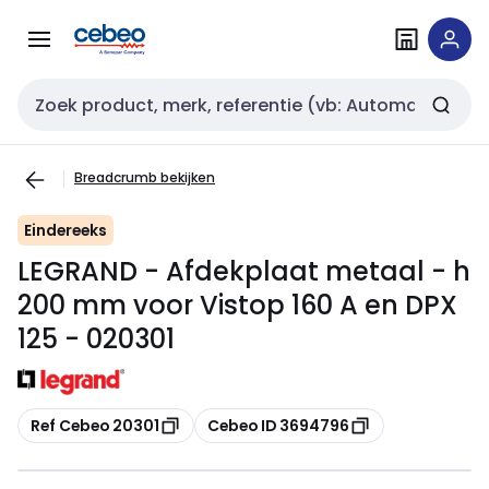
Overslaan
Overslaan
naar
naar
navigatie
inhoud
Zoekveld invoer
Breadcrumb bekijken
Eindereeks
LEGRAND - Afdekplaat metaal - h
200 mm voor Vistop 160 A en DPX
125 - 020301
Kopiëren
Kopiëren
Ref Cebeo 20301
Cebeo ID 3694796