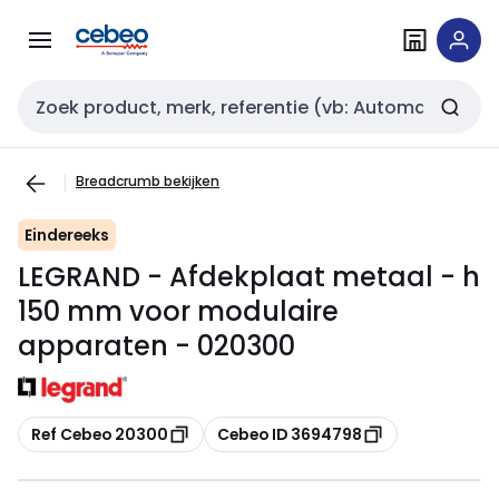
Overslaan
Overslaan
naar
naar
navigatie
inhoud
Zoekveld invoer
Breadcrumb bekijken
Eindereeks
LEGRAND - Afdekplaat metaal - h
150 mm voor modulaire
apparaten - 020300
Kopiëren
Kopiëren
Ref Cebeo 20300
Cebeo ID 3694798