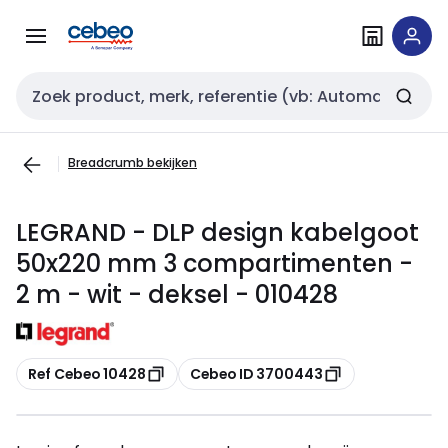
Overslaan
Overslaan
naar
naar
navigatie
inhoud
Zoekveld invoer
Breadcrumb bekijken
LEGRAND - DLP design kabelgoot
50x220 mm 3 compartimenten -
2 m - wit - deksel - 010428
Kopiëren
Kopiëren
Ref Cebeo 10428
Cebeo ID 3700443