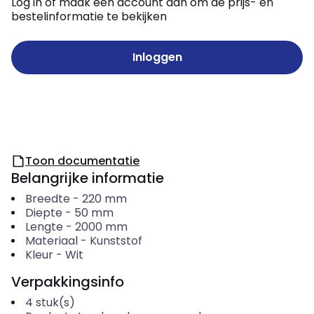
Log in of maak een account aan om de prijs- en
bestelinformatie te bekijken
Inloggen
Toon documentatie
Belangrijke informatie
Breedte
-
220
mm
Diepte
-
50
mm
Lengte
-
2000
mm
Materiaal
-
Kunststof
Kleur
-
Wit
Verpakkingsinfo
4
stuk(s)