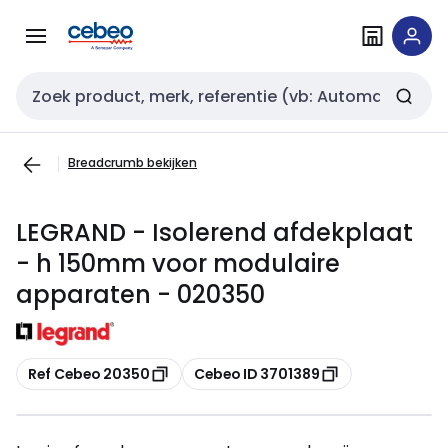
Overslaan
Overslaan
naar
naar
navigatie
inhoud
Zoekveld invoer
Breadcrumb bekijken
LEGRAND - Isolerend afdekplaat
- h 150mm voor modulaire
apparaten - 020350
Kopiëren
Kopiëren
Ref Cebeo 20350
Cebeo ID 3701389