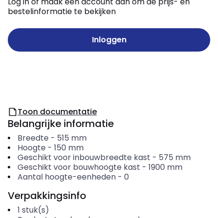
Log in of maak een account aan om de prijs- en
bestelinformatie te bekijken
Inloggen
Toon documentatie
Belangrijke informatie
Breedte
-
515
mm
Hoogte
-
150
mm
Geschikt voor inbouwbreedte kast
-
575
mm
Geschikt voor bouwhoogte kast
-
1900
mm
Aantal hoogte-eenheden
-
0
Verpakkingsinfo
1
stuk(s)