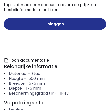
Log in of maak een account aan om de prijs- en
bestelinformatie te bekijken
Inloggen
Toon documentatie
Belangrijke informatie
Materiaal
-
Staal
Hoogte
-
1500
mm
Breedte
-
575
mm
Diepte
-
175
mm
Beschermingsgraad (IP)
-
IP43
Verpakkingsinfo
1
stuk(s)