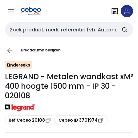
Overslaan
Overslaan
naar
naar
navigatie
inhoud
Zoekveld invoer
Breadcrumb bekijken
Eindereeks
LEGRAND - Metalen wandkast xM³
400 hoogte 1500 mm - IP 30 -
020108
Kopiëren
Kopiëren
Ref Cebeo 20108
Cebeo ID 3701974