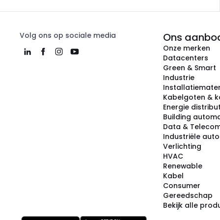
Volg ons op sociale media
Ons aanbo
Onze merken
Datacenters
Green & Smart
Industrie
Installatiemater
Kabelgoten & k
Energie distribu
Building automa
Data & Teleco
Industriële aut
Verlichting
HVAC
Renewable
Kabel
Consumer
Gereedschap
Bekijk alle pro