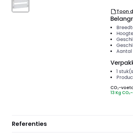
Toon 
Belangr
Breedt
Hoogt
Geschi
Geschi
Aantal
Verpakk
1
stuk(
Produc
CO₂-voeta
13 Kg CO₂
Referenties