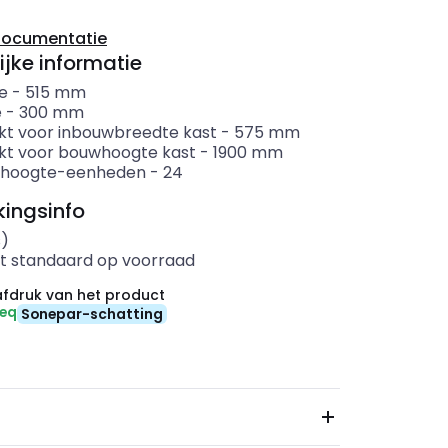
documentatie
ijke informatie
e
-
515
mm
e
-
300
mm
kt voor inbouwbreedte kast
-
575
mm
kt voor bouwhoogte kast
-
1900
mm
 hoogte-eenheden
-
24
ingsinfo
s)
t standaard op voorraad
fdruk van het product
-eq
Sonepar-schatting