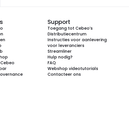
s
Support
eo
Toegang tot Cebeo’s
en
Distributiecentrum
ken
Instructies voor aanlevering
p
voor leveranciers
ub
Streamliner
shop
Hulp nodig?
j Cebeo
FAQ
par
Webshop videotutorials
Governance
Contacteer ons