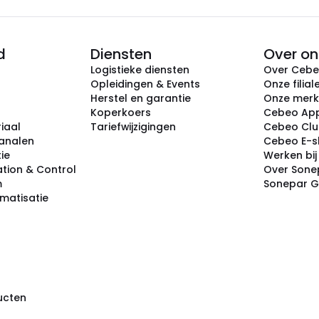
d
Diensten
Over on
Logistieke diensten
Over Ceb
Opleidingen & Events
Onze filial
Herstel en garantie
Onze mer
Koperkoers
Cebeo Ap
iaal
Tariefwijzigingen
Cebeo Cl
analen
Cebeo E-
tie
Werken bi
tion & Control
Over Sone
m
Sonepar 
omatisatie
ducten