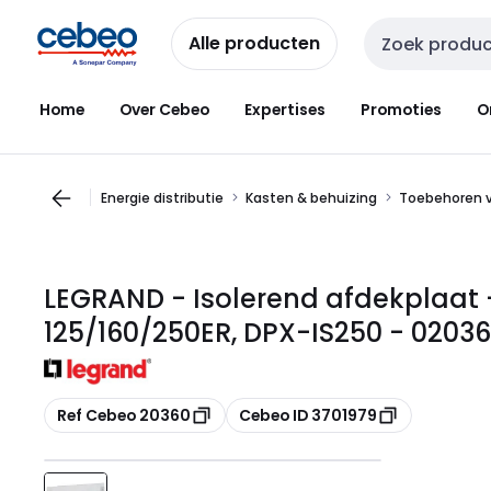
Overslaan
Overslaan
naar
naar
Alle producten
Zoekveld invoer
navigatie
inhoud
Home
Over Cebeo
Expertises
Promoties
O
Energie distributie
Kasten & behuizing
Toebehoren v
LEGRAND - Isolerend afdekplaat
125/160/250ER, DPX-IS250 - 0203
Kopiëren
Kopiëren
Ref Cebeo 20360
Cebeo ID 3701979