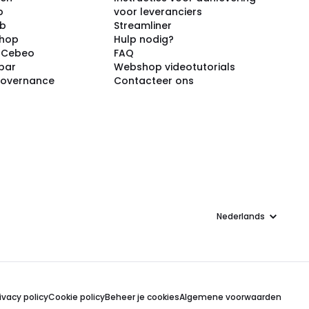
p
voor leveranciers
ub
Streamliner
shop
Hulp nodig?
j Cebeo
FAQ
par
Webshop videotutorials
Governance
Contacteer ons
Taal
ivacy policy
Cookie policy
Beheer je cookies
Algemene voorwaarden