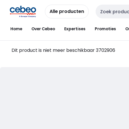
Overslaan
Overslaan
naar
naar
Alle producten
Zoekveld invoer
navigatie
inhoud
Home
Over Cebeo
Expertises
Promoties
O
Dit product is niet meer beschikbaar
3702906