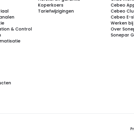
Koperkoers
Cebeo Ap
iaal
Tariefwijzigingen
Cebeo Cl
analen
Cebeo E-
tie
Werken bi
tion & Control
Over Sone
m
Sonepar 
omatisatie
ducten
Pr