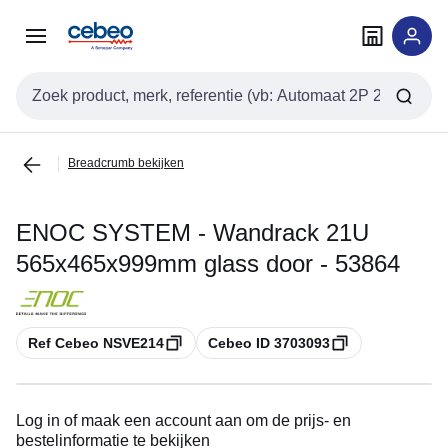
Overslaan
Overslaan
naar
naar
navigatie
inhoud
Zoekveld invoer
Breadcrumb bekijken
ENOC SYSTEM - Wandrack 21U
565x465x999mm glass door - 53864
Kopiëren
Kopiëren
Ref Cebeo NSVE214
Cebeo ID 3703093
Log in of maak een account aan om de prijs- en
bestelinformatie te bekijken