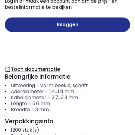
Log in of maak een account aan om de prijs- en
bestelinformatie te bekijken
Inloggen
Toon documentatie
Belangrijke informatie
Uitvoering
-
Vorm boekje, schrift
Aderdiameter
-
1.4...1.8
mm
Kabeldiameter
-
2.7...3.9
mm
Lengte
-
5.6
mm
Breedte
-
3
mm
Verpakkingsinfo
1200
stuk(s)