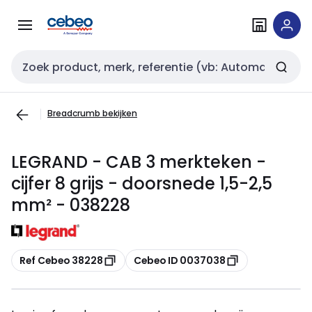
Overslaan
Overslaan
naar
naar
navigatie
inhoud
Zoekveld invoer
Breadcrumb bekijken
LEGRAND - CAB 3 merkteken -
cijfer 8 grijs - doorsnede 1,5-2,5
mm² - 038228
Kopiëren
Kopiëren
Ref Cebeo 38228
Cebeo ID 0037038