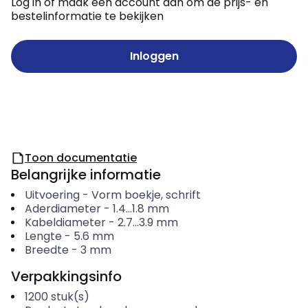
Log in of maak een account aan om de prijs- en
bestelinformatie te bekijken
Inloggen
Toon documentatie
Belangrijke informatie
Uitvoering
-
Vorm boekje, schrift
Aderdiameter
-
1.4...1.8
mm
Kabeldiameter
-
2.7...3.9
mm
Lengte
-
5.6
mm
Breedte
-
3
mm
Verpakkingsinfo
1200
stuk(s)