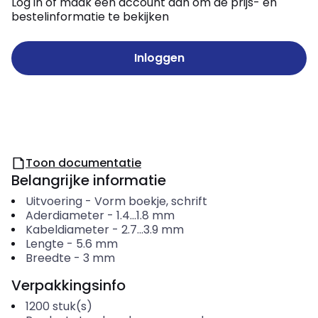
Log in of maak een account aan om de prijs- en
bestelinformatie te bekijken
Inloggen
Toon documentatie
Belangrijke informatie
Uitvoering
-
Vorm boekje, schrift
Aderdiameter
-
1.4...1.8
mm
Kabeldiameter
-
2.7...3.9
mm
Lengte
-
5.6
mm
Breedte
-
3
mm
Verpakkingsinfo
1200
stuk(s)