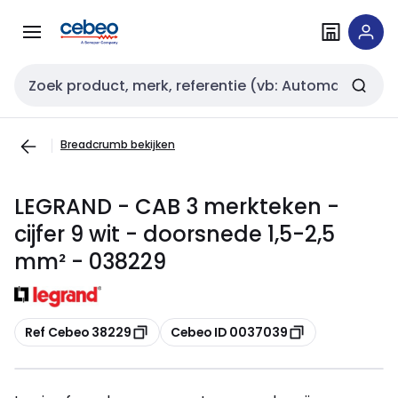
Overslaan
Overslaan
naar
naar
navigatie
inhoud
Zoekveld invoer
Breadcrumb bekijken
LEGRAND - CAB 3 merkteken -
cijfer 9 wit - doorsnede 1,5-2,5
mm² - 038229
Kopiëren
Kopiëren
Ref Cebeo 38229
Cebeo ID 0037039