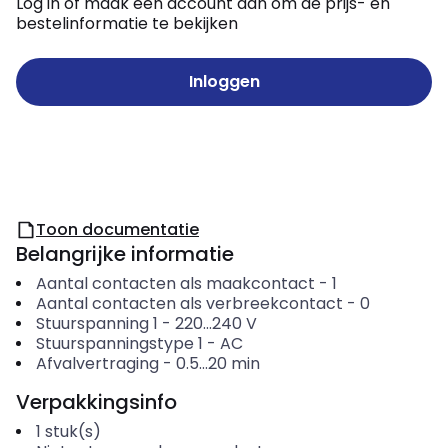
Log in of maak een account aan om de prijs- en
bestelinformatie te bekijken
Inloggen
Toon documentatie
Belangrijke informatie
Aantal contacten als maakcontact
-
1
Aantal contacten als verbreekcontact
-
0
Stuurspanning 1
-
220...240
V
Stuurspanningstype 1
-
AC
Afvalvertraging
-
0.5...20
min
Verpakkingsinfo
1
stuk(s)