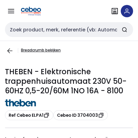
Overslaan
Overslaan
naar
naar
navigatie
inhoud
Zoekveld invoer
Breadcrumb bekijken
THEBEN - Elektronische
trappenhuisautomaat 230V 50-
60HZ 0,5-20/60M 1NO 16A - 8100
Kopiëren
Kopiëren
Ref Cebeo ELPA1
Cebeo ID 3704003