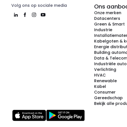
Volg ons op sociale media
Ons aanbo
Onze merken
Datacenters
Green & Smart
Industrie
Installatiemater
Kabelgoten & k
Energie distribu
Building automa
Data & Teleco
Industriële aut
Verlichting
HVAC
Renewable
Kabel
Consumer
Gereedschap
Bekijk alle pro