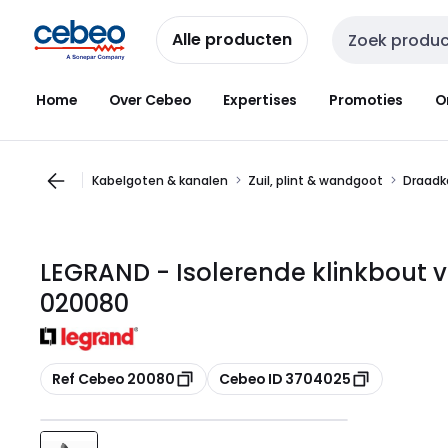
Overslaan
Overslaan
naar
naar
Alle producten
Zoekveld invoer
navigatie
inhoud
Home
Over Cebeo
Expertises
Promoties
O
Kabelgoten & kanalen
Zuil, plint & wandgoot
Draadk
LEGRAND - Isolerende klinkbout v
020080
Kopiëren
Kopiëren
Ref Cebeo 20080
Cebeo ID 3704025