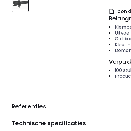
Toon 
Belangr
Klembe
Uitvoer
Gatdi
Kleur
Demont
Verpakk
100
stu
Produc
Referenties
Technische specificaties