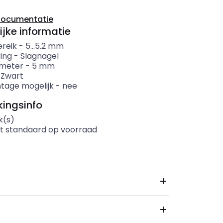
documentatie
ijke informatie
reik
-
5...5.2
mm
ing
-
Slagnagel
ameter
-
5
mm
-
Zwart
age mogelijk
-
nee
ingsinfo
k(s)
t standaard op voorraad