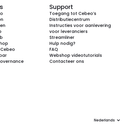
s
Support
eo
Toegang tot Cebeo’s
en
Distributiecentrum
ken
Instructies voor aanlevering
p
voor leveranciers
ub
Streamliner
shop
Hulp nodig?
j Cebeo
FAQ
par
Webshop videotutorials
Governance
Contacteer ons
Taal