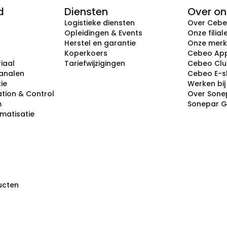
d
Diensten
Over on
Logistieke diensten
Over Ceb
Opleidingen & Events
Onze filial
Herstel en garantie
Onze mer
Koperkoers
Cebeo Ap
iaal
Tariefwijzigingen
Cebeo Cl
analen
Cebeo E-
tie
Werken bi
tion & Control
Over Sone
m
Sonepar 
omatisatie
ducten