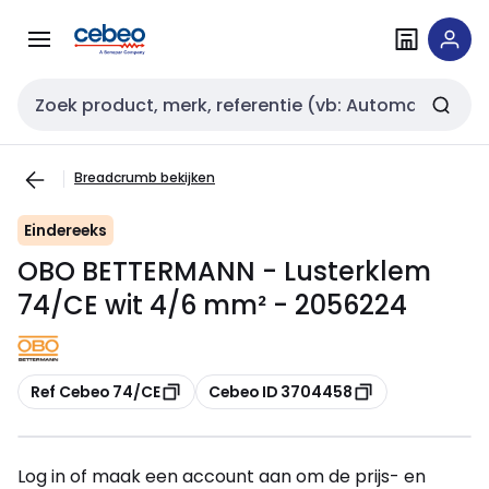
Overslaan
Overslaan
naar
naar
navigatie
inhoud
Zoekveld invoer
Breadcrumb bekijken
Eindereeks
OBO BETTERMANN - Lusterklem
74/CE wit 4/6 mm² - 2056224
Kopiëren
Kopiëren
Ref Cebeo 74/CE
Cebeo ID 3704458
Log in of maak een account aan om de prijs- en