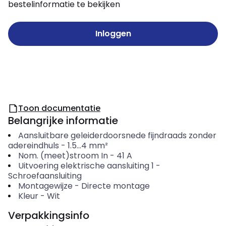
bestelinformatie te bekijken
Inloggen
Toon documentatie
Belangrijke informatie
Aansluitbare geleiderdoorsnede fijndraads zonder
adereindhuls
-
1.5...4
mm²
Nom. (meet)stroom In
-
41
A
Uitvoering elektrische aansluiting 1
-
Schroefaansluiting
Montagewijze
-
Directe montage
Kleur
-
Wit
Verpakkingsinfo