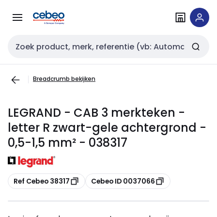
Overslaan
Overslaan
naar
naar
navigatie
inhoud
Zoekveld invoer
Breadcrumb bekijken
LEGRAND - CAB 3 merkteken -
letter R zwart-gele achtergrond -
0,5-1,5 mm² - 038317
Kopiëren
Kopiëren
Ref Cebeo 38317
Cebeo ID 0037066