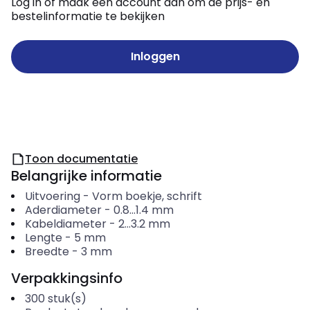
Log in of maak een account aan om de prijs- en
bestelinformatie te bekijken
Inloggen
Toon documentatie
Belangrijke informatie
Uitvoering
-
Vorm boekje, schrift
Aderdiameter
-
0.8...1.4
mm
Kabeldiameter
-
2...3.2
mm
Lengte
-
5
mm
Breedte
-
3
mm
Verpakkingsinfo
300
stuk(s)