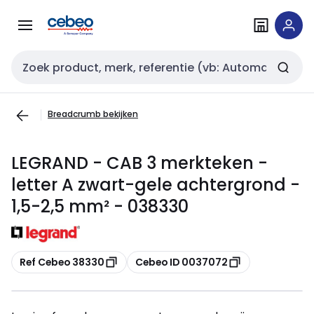
Overslaan
Overslaan
naar
naar
navigatie
inhoud
Zoekveld invoer
Breadcrumb bekijken
LEGRAND - CAB 3 merkteken -
letter A zwart-gele achtergrond -
1,5-2,5 mm² - 038330
Kopiëren
Kopiëren
Ref Cebeo 38330
Cebeo ID 0037072