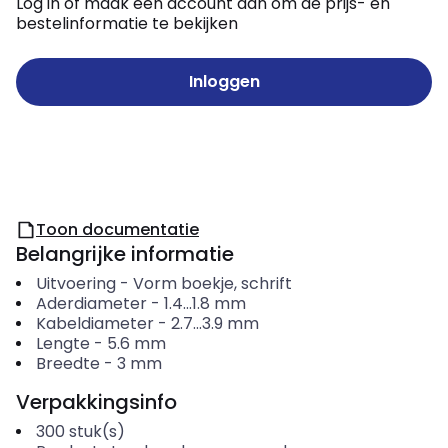
Log in of maak een account aan om de prijs- en
bestelinformatie te bekijken
Inloggen
Toon documentatie
Belangrijke informatie
Uitvoering
-
Vorm boekje, schrift
Aderdiameter
-
1.4...1.8
mm
Kabeldiameter
-
2.7...3.9
mm
Lengte
-
5.6
mm
Breedte
-
3
mm
Verpakkingsinfo
300
stuk(s)