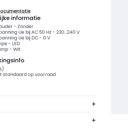
documentatie
ijke informatie
ouder
-
Zonder
panning Ue bij AC 50 Hz
-
230...240
V
panning Ue bij DC
-
0
V
ype
-
LED
lamp
-
Wit
ingsinfo
s)
t standaard op voorraad