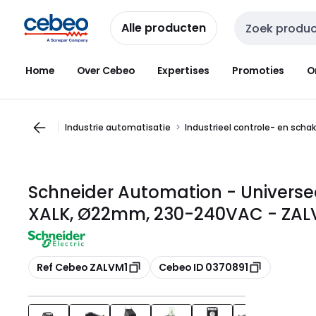
Overslaan
Overslaan
naar
naar
Alle producten
Zoekveld invoer
navigatie
inhoud
Home
Over Cebeo
Expertises
Promoties
O
Industrie automatisatie
Industrieel controle- en scha
Schneider Automation - Universe
XALK, Ø22mm, 230-240VAC - ZAL
Kopiëren
Kopiëren
Ref Cebeo ZALVM1
Cebeo ID 0370891