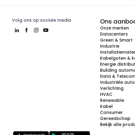
Volg ons op sociale media
Ons aanbo
Onze merken
Datacenters
Green & Smart
Industrie
Installatiemater
Kabelgoten & k
Energie distribu
Building automa
Data & Teleco
Industriële aut
Verlichting
HVAC
Renewable
Kabel
Consumer
Gereedschap
Bekijk alle pro