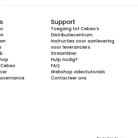
s
Support
eo
Toegang tot Cebeo’s
en
Distributiecentrum
ken
Instructies voor aanlevering
p
voor leveranciers
ub
Streamliner
shop
Hulp nodig?
j Cebeo
FAQ
par
Webshop videotutorials
Governance
Contacteer ons