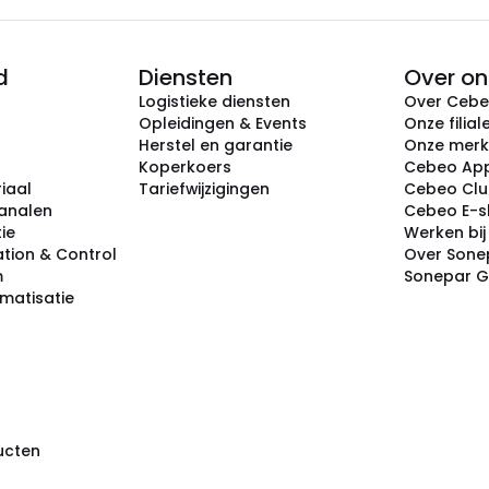
d
Diensten
Over on
Logistieke diensten
Over Ceb
Opleidingen & Events
Onze filial
Herstel en garantie
Onze mer
Koperkoers
Cebeo Ap
iaal
Tariefwijzigingen
Cebeo Cl
analen
Cebeo E-
tie
Werken bi
tion & Control
Over Sone
m
Sonepar 
omatisatie
ducten