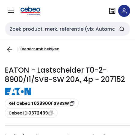
Overslaan
Overslaan
naar
naar
navigatie
inhoud
Zoekveld invoer
Breadcrumb bekijken
EATON - Lastscheider T0-2-
8900/I1/SVB-SW 20A, 4p - 207152
Kopiëren
Ref Cebeo T028900I1SVBSW
Kopiëren
Cebeo ID 0372439