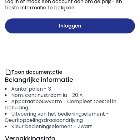
Log in of maak een account aan om de prijs- en
bestelinformatie te bekijken
Inloggen
Toon documentatie
Belangrijke informatie
Aantal polen
-
3
Nom. continustroom Iu
-
20
A
Apparaatbouwvorm
-
Compleet toestel in
behuizing
Uitvoering van het bedieningselement
-
Deurkoppelingsdraaiaandrijving
Kleur bedieningselement
-
Zwart
Verpakkingsinfo