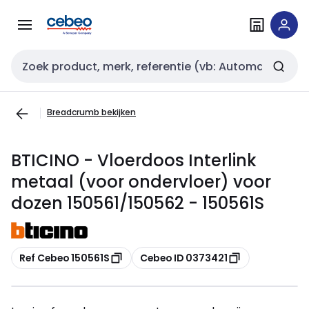
Overslaan
Overslaan
naar
naar
navigatie
inhoud
Zoekveld invoer
Breadcrumb bekijken
BTICINO - Vloerdoos Interlink
metaal (voor ondervloer) voor
dozen 150561/150562 - 150561S
Kopiëren
Kopiëren
Ref Cebeo 150561S
Cebeo ID 0373421