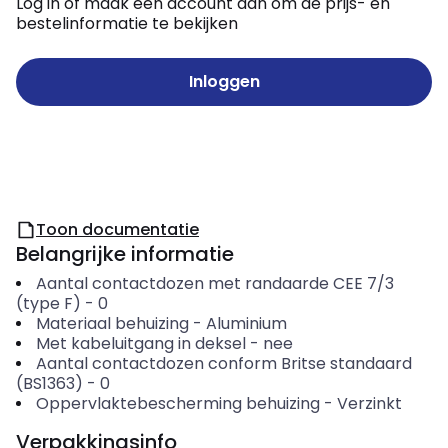
Log in of maak een account aan om de prijs- en
bestelinformatie te bekijken
Inloggen
Toon documentatie
Belangrijke informatie
Aantal contactdozen met randaarde CEE 7/3
(type F)
-
0
Materiaal behuizing
-
Aluminium
Met kabeluitgang in deksel
-
nee
Aantal contactdozen conform Britse standaard
(BS1363)
-
0
Oppervlaktebescherming behuizing
-
Verzinkt
Verpakkingsinfo