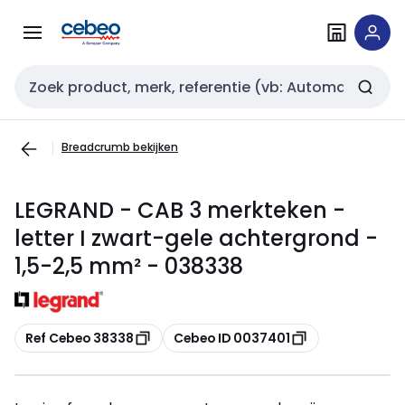
Overslaan
Overslaan
naar
naar
navigatie
inhoud
Zoekveld invoer
Breadcrumb bekijken
LEGRAND - CAB 3 merkteken -
letter I zwart-gele achtergrond -
1,5-2,5 mm² - 038338
Kopiëren
Kopiëren
Ref Cebeo 38338
Cebeo ID 0037401