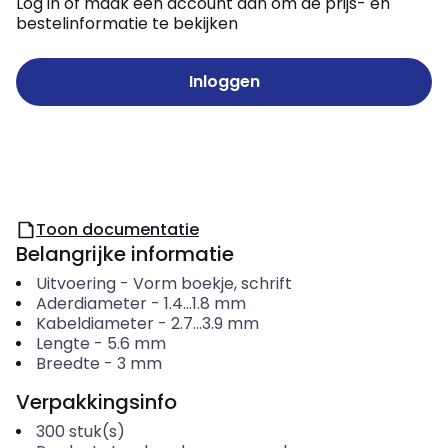
Log in of maak een account aan om de prijs- en
bestelinformatie te bekijken
Inloggen
Toon documentatie
Belangrijke informatie
Uitvoering
-
Vorm boekje, schrift
Aderdiameter
-
1.4...1.8
mm
Kabeldiameter
-
2.7...3.9
mm
Lengte
-
5.6
mm
Breedte
-
3
mm
Verpakkingsinfo
300
stuk(s)