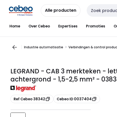
Overslaan
Overslaan
naar
naar
Alle producten
Zoekveld invoer
navigatie
inhoud
Home
Over Cebeo
Expertises
Promoties
O
Industrie automatisatie
Verbindingen & control produ
LEGRAND - CAB 3 merkteken - let
achtergrond - 1,5-2,5 mm² - 038
Kopiëren
Kopiëren
Ref Cebeo 38342
Cebeo ID 0037404