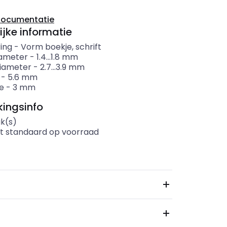
documentatie
ijke informatie
ing
-
Vorm boekje, schrift
ameter
-
1.4...1.8
mm
iameter
-
2.7...3.9
mm
-
5.6
mm
e
-
3
mm
ingsinfo
uk(s)
t standaard op voorraad