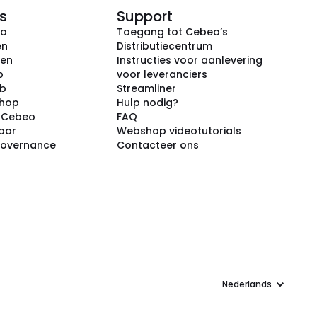
s
Support
eo
Toegang tot Cebeo’s
en
Distributiecentrum
ken
Instructies voor aanlevering
p
voor leveranciers
ub
Streamliner
shop
Hulp nodig?
j Cebeo
FAQ
par
Webshop videotutorials
Governance
Contacteer ons
Taal