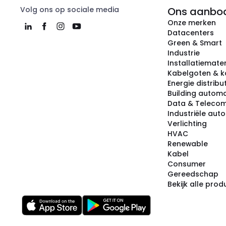
Volg ons op sociale media
Ons aanbo
Onze merken
Datacenters
Green & Smart
Industrie
Installatiemater
Kabelgoten & k
Energie distribu
Building automa
Data & Teleco
Industriële aut
Verlichting
HVAC
Renewable
Kabel
Consumer
Gereedschap
Bekijk alle pro