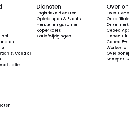
d
Diensten
Over on
Logistieke diensten
Over Ceb
Opleidingen & Events
Onze filial
Herstel en garantie
Onze mer
Koperkoers
Cebeo Ap
iaal
Tariefwijzigingen
Cebeo Cl
analen
Cebeo E-
tie
Werken bi
tion & Control
Over Sone
m
Sonepar 
omatisatie
ducten