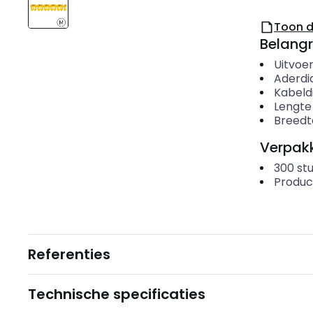
Toon 
Belangr
Uitvoer
Aderdi
Kabeld
Lengte
Breedt
Verpakk
300
st
Produc
Referenties
Technische specificaties