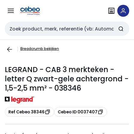
Overslaan
Overslaan
naar
naar
navigatie
inhoud
Zoekveld invoer
Breadcrumb bekijken
LEGRAND - CAB 3 merkteken -
letter Q zwart-gele achtergrond -
1,5-2,5 mm² - 038346
Kopiëren
Kopiëren
Ref Cebeo 38346
Cebeo ID 0037407