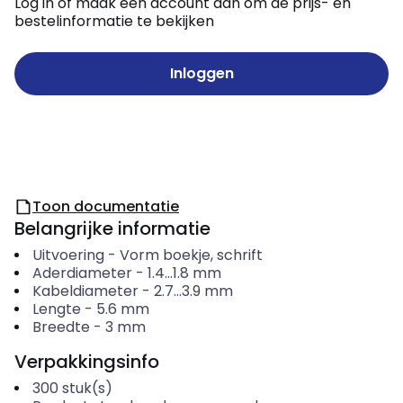
Log in of maak een account aan om de prijs- en
bestelinformatie te bekijken
Inloggen
Toon documentatie
Belangrijke informatie
Uitvoering
-
Vorm boekje, schrift
Aderdiameter
-
1.4...1.8
mm
Kabeldiameter
-
2.7...3.9
mm
Lengte
-
5.6
mm
Breedte
-
3
mm
Verpakkingsinfo
300
stuk(s)