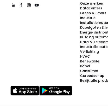
Onze merken
Datacenters
Green & Smart
Industrie
Installatiemater
Kabelgoten & k
Energie distribu
Building automa
Data & Teleco
Industriële aut
Verlichting
HVAC
Renewable
Kabel
Consumer
Gereedschap
Bekijk alle pro