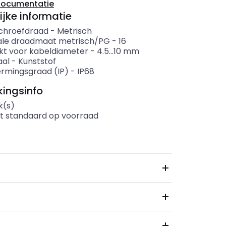
documentatie
ijke informatie
chroefdraad
-
Metrisch
le draadmaat metrisch/PG
-
16
kt voor kabeldiameter
-
4.5...10
mm
aal
-
Kunststof
rmingsgraad (IP)
-
IP68
ingsinfo
k(s)
t standaard op voorraad