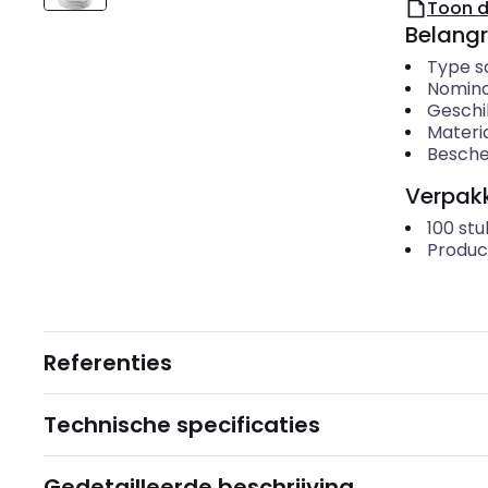
Toon 
Belangr
Type s
Nomina
Geschi
Materi
Besche
Verpakk
100
stu
Produc
Referenties
Technische specificaties
Gedetailleerde beschrijving