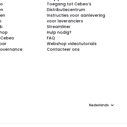
eo
Toegang tot Cebeo’s
en
Distributiecentrum
ken
Instructies voor aanlevering
p
voor leveranciers
ub
Streamliner
shop
Hulp nodig?
j Cebeo
FAQ
par
Webshop videotutorials
Governance
Contacteer ons
Taal