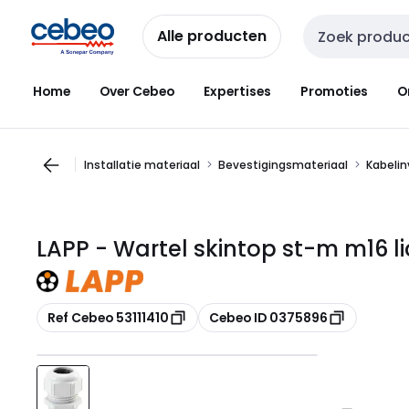
Overslaan
Overslaan
naar
naar
Alle producten
Zoekveld invoer
navigatie
inhoud
Home
Over Cebeo
Expertises
Promoties
O
Installatie materiaal
Bevestigingsmateriaal
Kabeli
LAPP - Wartel skintop st-m m16 lic
Kopiëren
Kopiëren
Ref Cebeo 53111410
Cebeo ID 0375896