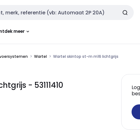
ntdek meer
nvoersystemen
Wartel
Wartel skintop st-m m16 lichtgrijs
htgrijs - 53111410
Log
bes