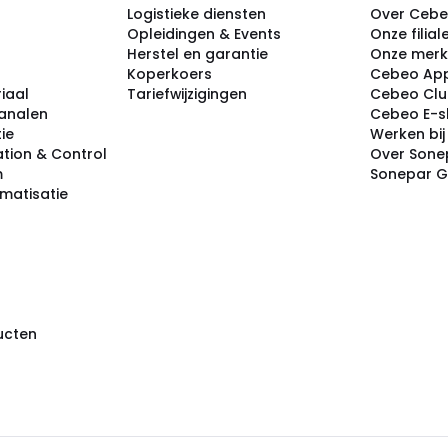
Logistieke diensten
Over Ceb
Opleidingen & Events
Onze filial
Herstel en garantie
Onze mer
Koperkoers
Cebeo Ap
iaal
Tariefwijzigingen
Cebeo Cl
analen
Cebeo E-
tie
Werken bi
tion & Control
Over Sone
m
Sonepar 
omatisatie
ducten