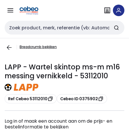
Overslaan
Overslaan
naar
naar
navigatie
inhoud
Zoekveld invoer
Breadcrumb bekijken
LAPP - Wartel skintop ms-m m16
messing vernikkeld - 53112010
Kopiëren
Kopiëren
Ref Cebeo 53112010
Cebeo ID 0375902
Log in of maak een account aan om de prijs- en
bestelinformatie te bekijken