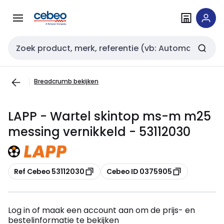
Overslaan
Overslaan
naar
naar
navigatie
inhoud
Zoekveld invoer
Breadcrumb bekijken
LAPP - Wartel skintop ms-m m25
messing vernikkeld - 53112030
Kopiëren
Kopiëren
Ref Cebeo 53112030
Cebeo ID 0375905
Log in of maak een account aan om de prijs- en
bestelinformatie te bekijken