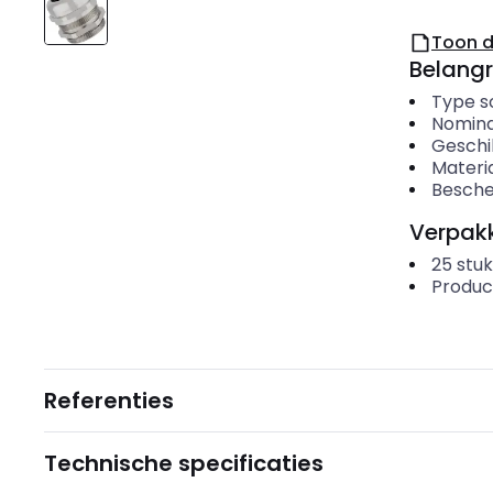
Toon 
Belangr
Type s
Nomina
Geschi
Materi
Besche
Verpakk
25
stuk
Produc
Referenties
Technische specificaties