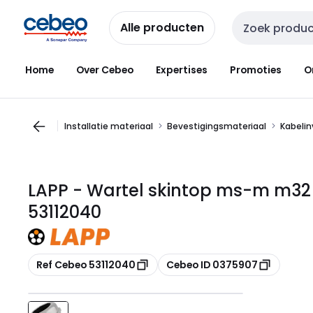
Overslaan
Overslaan
naar
naar
Alle producten
Zoekveld invoer
navigatie
inhoud
Home
Over Cebeo
Expertises
Promoties
O
Installatie materiaal
Bevestigingsmateriaal
Kabeli
LAPP - Wartel skintop ms-m m32 
53112040
Kopiëren
Kopiëren
Ref Cebeo 53112040
Cebeo ID 0375907