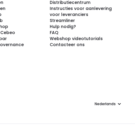
en
Distributiecentrum
ken
Instructies voor aanlevering
p
voor leveranciers
ub
Streamliner
shop
Hulp nodig?
j Cebeo
FAQ
par
Webshop videotutorials
Governance
Contacteer ons
Taal