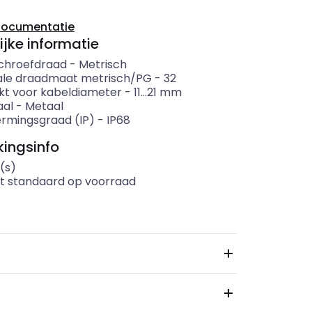
documentatie
ijke informatie
chroefdraad
-
Metrisch
le draadmaat metrisch/PG
-
32
kt voor kabeldiameter
-
11...21
mm
aal
-
Metaal
rmingsgraad (IP)
-
IP68
ingsinfo
(s)
t standaard op voorraad