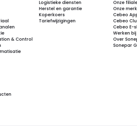
Logistieke diensten
Onze filial
Herstel en garantie
Onze mer
Koperkoers
Cebeo Ap
iaal
Tariefwijzigingen
Cebeo Cl
analen
Cebeo E-
tie
Werken bi
tion & Control
Over Sone
m
Sonepar 
omatisatie
ducten