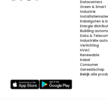
Datacenters
Green & Smart
Industrie
Installatiemater
Kabelgoten & k
Energie distribu
Building automa
Data & Teleco
Industriële aut
Verlichting
HVAC
Renewable
Kabel
Consumer
Gereedschap
Bekijk alle pro