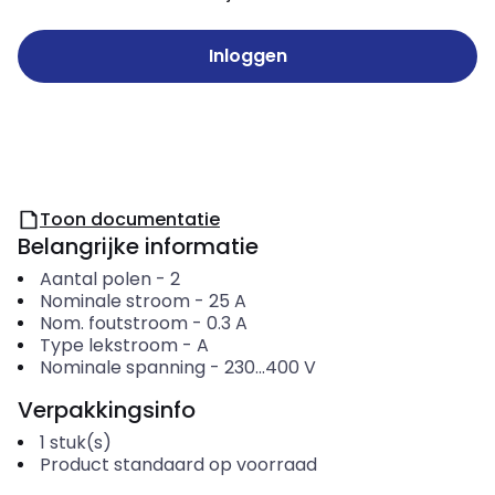
Inloggen
Toon documentatie
Belangrijke informatie
Aantal polen
-
2
Nominale stroom
-
25
A
Nom. foutstroom
-
0.3
A
Type lekstroom
-
A
Nominale spanning
-
230...400
V
Verpakkingsinfo
1
stuk(s)
Product standaard op voorraad