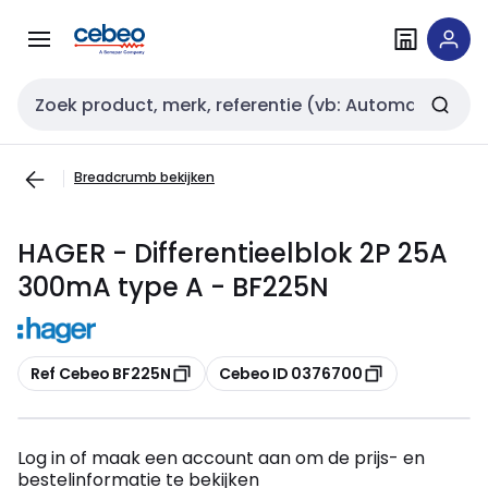
Overslaan
Overslaan
naar
naar
navigatie
inhoud
Zoekveld invoer
Breadcrumb bekijken
HAGER - Differentieelblok 2P 25A
300mA type A - BF225N
Kopiëren
Kopiëren
Ref Cebeo BF225N
Cebeo ID 0376700
Log in of maak een account aan om de prijs- en
bestelinformatie te bekijken