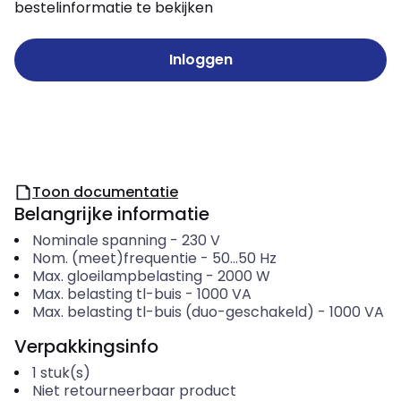
bestelinformatie te bekijken
Inloggen
Toon documentatie
Belangrijke informatie
Nominale spanning
-
230
V
Nom. (meet)frequentie
-
50...50
Hz
Max. gloeilampbelasting
-
2000
W
Max. belasting tl-buis
-
1000
VA
Max. belasting tl-buis (duo-geschakeld)
-
1000
VA
Verpakkingsinfo
1
stuk(s)
Niet retourneerbaar product