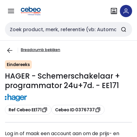
Overslaan
Overslaan
naar
naar
navigatie
inhoud
Zoekveld invoer
Breadcrumb bekijken
Eindereeks
HAGER - Schemerschakelaar +
programmator 24u+7d. - EE171
Kopiëren
Kopiëren
Ref Cebeo EE171
Cebeo ID 0376737
Log in of maak een account aan om de prijs- en